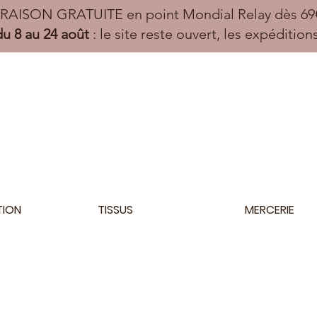
VRAISON GRATUITE en point Mondial Relay dès 69€
u 8 au 24 août
: le site reste ouvert, les expéditio
TION
TISSUS
MERCERIE