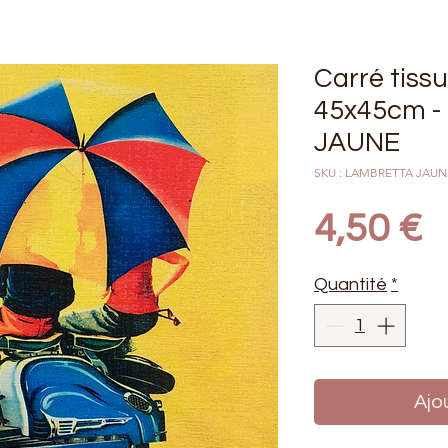
Carré tiss
45x45cm 
JAUNE
SKU : LAMBRETTA JAUN
P
4,50 €
Quantité
*
Ajo