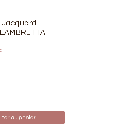
u Jacquard
- LAMBRETTA
E
rix
uter au panier