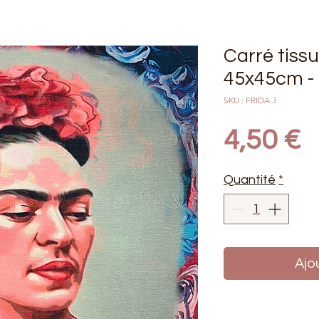
Carré tiss
45x45cm -
SKU : FRIDA 3
P
4,50 €
Quantité
*
Ajo