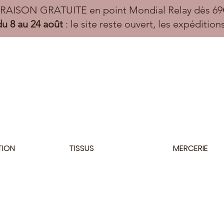
VRAISON GRATUITE en point Mondial Relay dès 69€
u 8 au 24 août
: le site reste ouvert, les expéditio
TION
TISSUS
MERCERIE