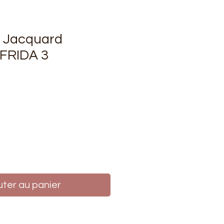
u Jacquard
 FRIDA 3
rix
uter au panier