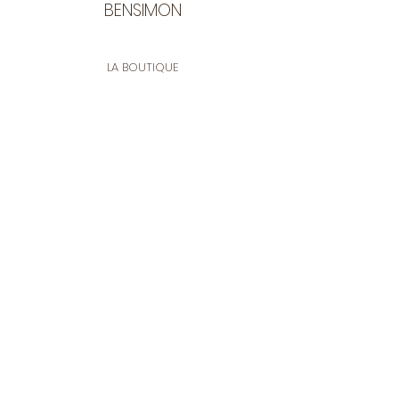
BENSIMON
LA BOUTIQUE
Ouverte du lundi au vendredi
de 9:30 à 12:30 et de 14:00 à 17:00
26 rue Francis de Pressensé
13001 Marseille
CONTACT
Tel.
04 91 90 18 89
tissusbensimon@gmail.com