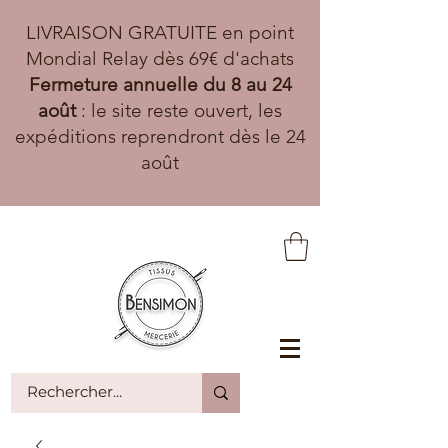
LIVRAISON GRATUITE en point
Mondial Relay dès 69€ d'achats
Fermeture annuelle du 8 au 24
août
: le site reste ouvert, les
expéditions reprendront dès le 24
août