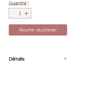
Quantité
*
Ajouter au panier
Détails
Le prix affiché :
1 cône de fils 5000
mètres
Composition
: 100% polyester
Cône de fils COMETA 5000 mètres
en polyester, pour machine à
coudre, surjeteuse ou pour coudre à