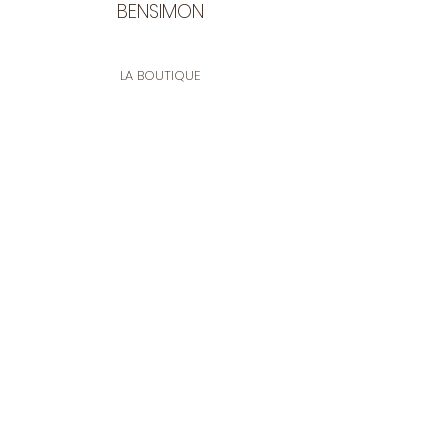
BENSIMON
LA BOUTIQUE
Ouverte du lundi au vendredi
de 9:30 à 12:30 et de 14:00 à 17:00
26 rue Francis de Pressensé
13001 Marseille
CONTACT
Tel.
04 91 90 18 89
tissusbensimon@gmail.com