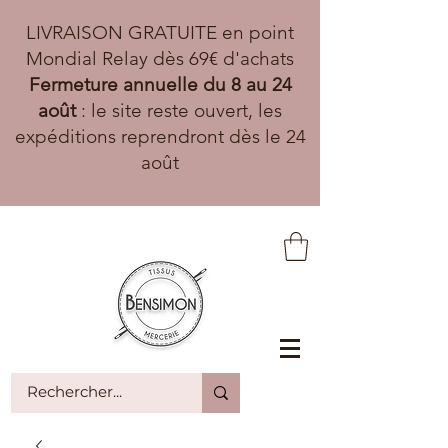
LIVRAISON GRATUITE en point
Mondial Relay dès 69€ d'achats
Fermeture annuelle du 8 au 24
août
: le site reste ouvert, les
expéditions reprendront dès le 24
août