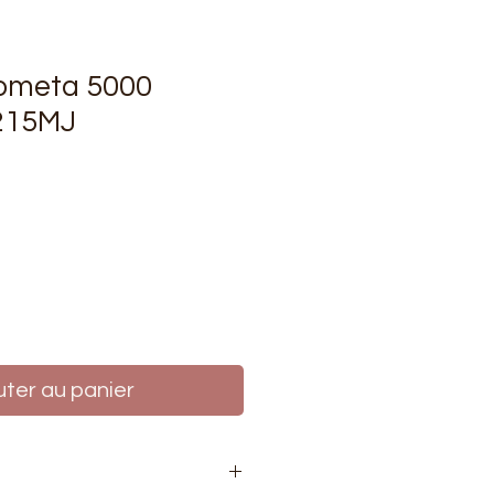
cometa 5000
0215MJ
rix
uter au panier