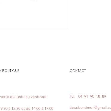
Le prix affiché :
1 cô
Composition
: 100% 
Cône de fils COMET
machine à coudre, s
main, de haute qua
N'hésitez pas à no
couleur de votre fil 
un message en pie
A BOUTIQUE
CONTACT
Tel.
04 91 90 18 89
verte du lundi au vendredi
tissusbensimon@gmail.
9:30 à 12:30 et de 14:00 à 17:00