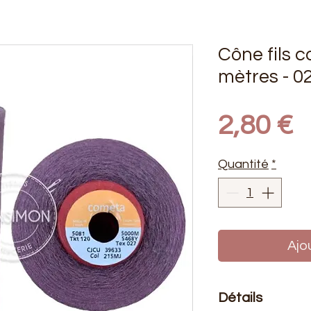
Cône fils 
mètres - 
P
2,80 €
Quantité
*
Ajo
Détails