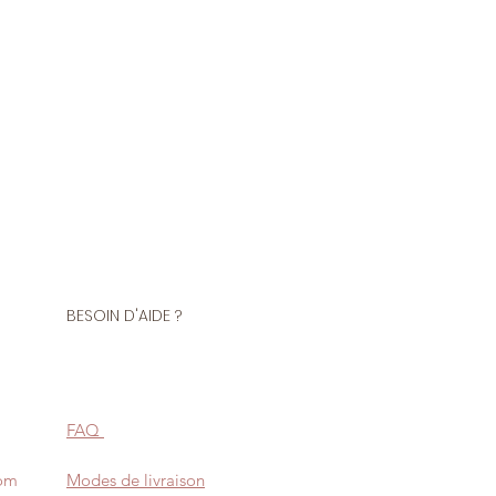
ne de fils 5000 mètres
polyester
A 5000 mètres en polyester, pour
urjeteuse ou pour coudre à la
lité de marque COATS.
us demander d'accorder la
à celle de votre tissu en laissant
d de votre commande.
BESOIN D'AIDE ?
FAQ
com
Modes de livraison