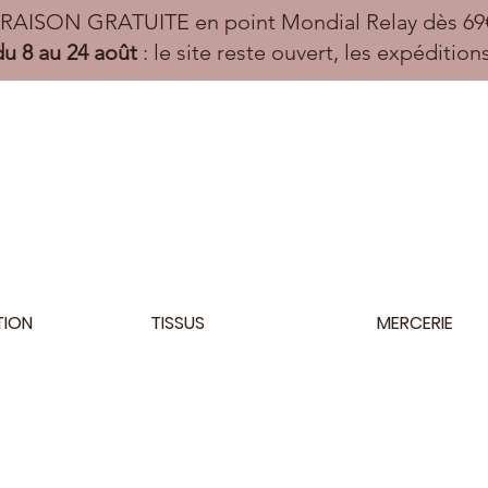
VRAISON GRATUITE en point Mondial Relay dès 69€
u 8 au 24 août
: le site reste ouvert, les expéditio
TION
TISSUS
MERCERIE