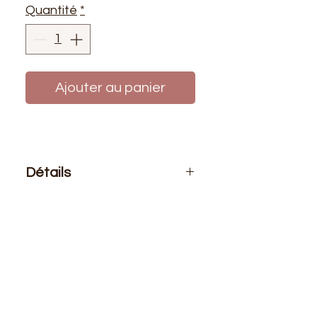
Quantité
*
Ajouter au panier
Détails
Le prix affiché :
1 cône de fils 5000
mètres
Composition
: 100% polyester
Cône de fils COMETA 5000 mètres
en polyester, pour machine à
coudre, surjeteuse ou pour coudre à