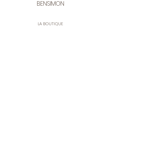
BENSIMON
LA BOUTIQUE
Ouverte du lundi au vendredi
de 9:30 à 12:30 et de 14:00 à 17:00
26 rue Francis de Pressensé
13001 Marseille
CONTACT
Tel.
04 91 90 18 89
tissusbensimon@gmail.com