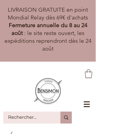
LIVRAISON GRATUITE en point
Mondial Relay dès 69€ d'achats
Fermeture annuelle du 8 au 24
août
: le site reste ouvert, les
expéditions reprendront dès le 24
août