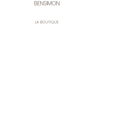
message en pied de votre
BENSIMON
commande.
LA BOUTIQUE
Ouverte du lundi au vendredi
de 9:30 à 12:30 et de 14:00 à 17:00
26 rue Francis de Pressensé
13001 Marseille
CONTACT
Tel.
04 91 90 18 89
tissusbensimon@gmail.com