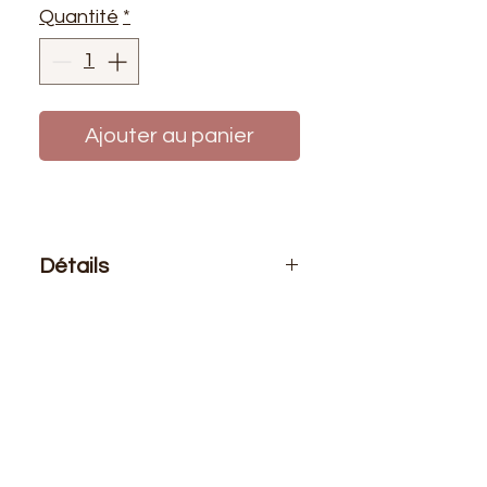
Quantité
*
Ajouter au panier
Détails
Le prix affiché :
1 cône de fils 10.000
mètres
Composition
: 100% polyester
texturé mousse
Résistance
: 0,9kg
Certification : OEKO TEX
🇫🇷 Fabrication Française 🇫🇷