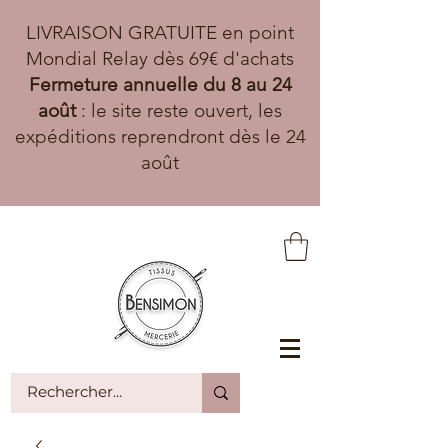
LIVRAISON GRATUITE en point
Mondial Relay dès 69€ d'achats
Fermeture annuelle du 8 au 24
août
: le site reste ouvert, les
expéditions reprendront dès le 24
août