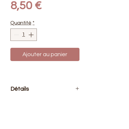
Prix
8,50 €
Quantité
*
Ajouter au panier
Détails
Le prix affiché :
1 cône de fils 2500
mètres
Composition
: 100% polyester
Résistance
: 4.07kg