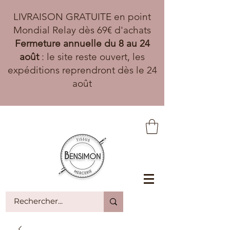
LIVRAISON GRATUITE en point
Mondial Relay dès 69€ d'achats
Fermeture annuelle du 8 au 24
août
: le site reste ouvert, les
expéditions reprendront dès le 24
août