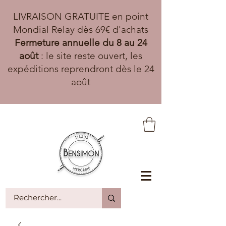
LIVRAISON GRATUITE en point
Mondial Relay dès 69€ d'achats
Fermeture annuelle du 8 au 24
août
: le site reste ouvert, les
expéditions reprendront dès le 24
août