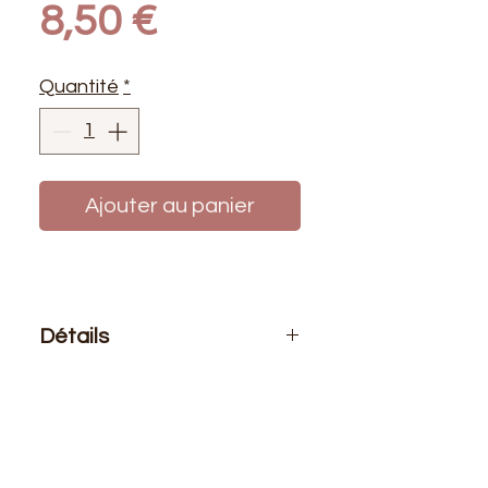
Prix
8,50 €
Quantité
*
Ajouter au panier
Détails
Le prix affiché :
1 cône de fils 2500
mètres
Composition
: 100% polyester
Résistance
: 4.07kg