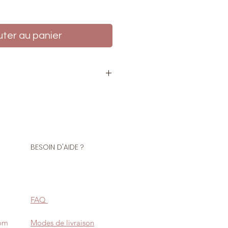
uter au panier
boucle de réglage
l
4cm, 4,5cm.
BESOIN D'AIDE ?
n métal coulissante, accessoire
el pour ajuster facilement la
s et bretelles. Robuste et
assure un maintien fiable tout en
FAQ
on soignée à vos créations
le pour les projets d’accessoires
com
Modes de livraison