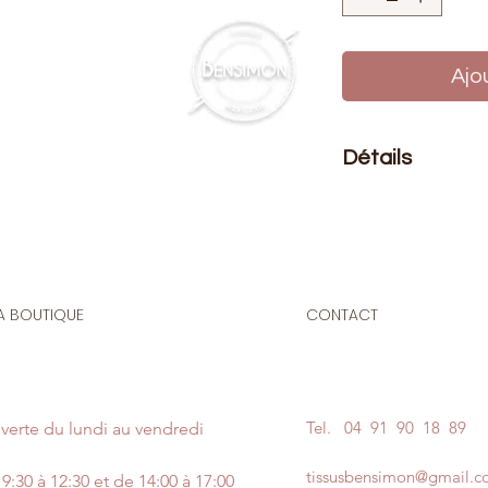
Ajo
Détails
Le prix affiché :
une 
Composition
: Méta
Taille
: 2,5cm, 3cm, 
A BOUTIQUE
CONTACT
Boucle de réglage e
de mercerie essenti
longueur des sangle
fonctionnelle, elle 
Tel.
04 91 90 18 89
verte du lundi au vendredi
apportant une finiti
couture. Indispensab
tissusbensimon@gmail.
9:30 à 12:30 et de 14:00 à 17:00