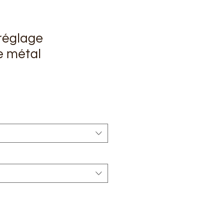
réglage
e métal
rix