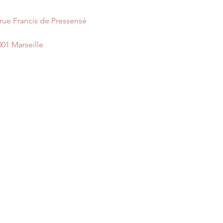
durables et pratique
Idéale pour sacs, s
 rue Francis de Pressensé
ceintures, bretelles
animaux.
001 Marseille
Elle permet un régl
selon l’usage.
🪡
Conseils couture
Adaptez la largeur d
Utilisez un fil résis
renforcées pour gara
sur les pièces sollici