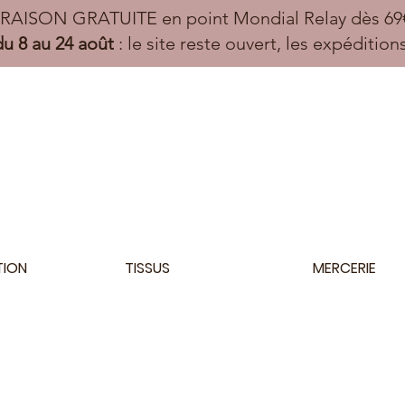
VRAISON GRATUITE en point Mondial Relay dès 69€
u 8 au 24 août
: le site reste ouvert, les expéditio
TION
TISSUS
MERCERIE