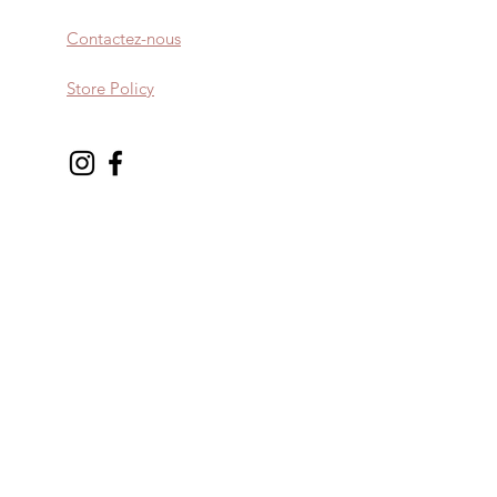
s.
acs à dos, pochettes, bananes,
Contactez-nous
, harnais ou accessoires pour
Store Policy
age précis et rapide des sangles
e la boucle à celle de la sangle.
tant et réalisez des coutures
ntir solidité et longévité, surtout
tées.