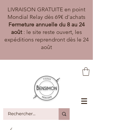
LIVRAISON GRATUITE en point
Mondial Relay dès 69€ d'achats
Fermeture annuelle du 8 au 24
août
: le site reste ouvert, les
expéditions reprendront dès le 24
août