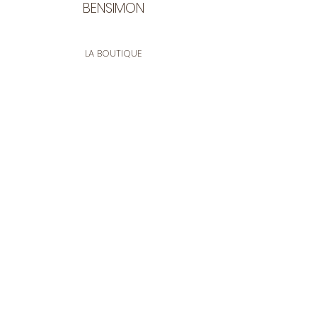
BENSIMON
LA BOUTIQUE
Ouverte du lundi au vendredi
de 9:30 à 12:30 et de 14:00 à 17:00
26 rue Francis de Pressensé
13001 Marseille
CONTACT
Tel.
04 91 90 18 89
tissusbensimon@gmail.com