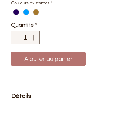
Couleurs existantes
*
Quantité
*
Ajouter au panier
Détails
Le prix affiché : 1 bobine de fil 200
mètres
Composition : 100% polyester