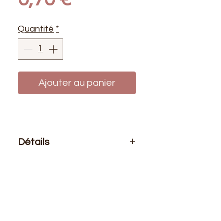
Quantité
*
Ajouter au panier
Détails
Le prix affiché :
1 bobine de fil 500
mètres
Composition
: 100% polyester
Bobine de fil polyester de haute