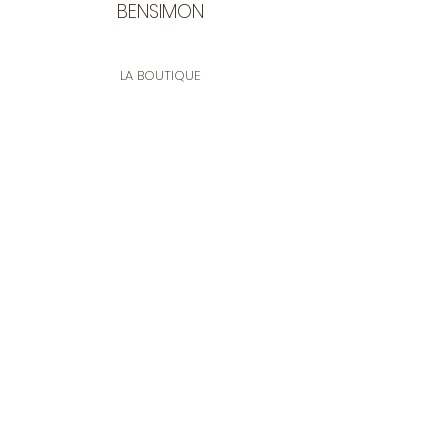
BENSIMON
LA BOUTIQUE
Ouverte du lundi au vendredi
de 9:30 à 12:30 et de 14:00 à 17:00
26 rue Francis de Pressensé
13001 Marseille
CONTACT
Tel.
04 91 90 18 89
tissusbensimon@gmail.com