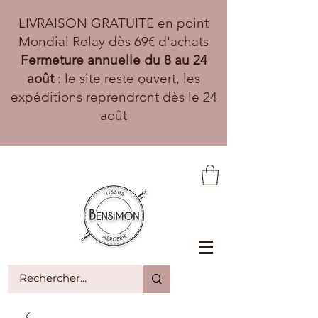
LIVRAISON GRATUITE en point
Mondial Relay dès 69€ d'achats
Fermeture annuelle du 8 au 24
août
: le site reste ouvert, les
expéditions reprendront dès le 24
août