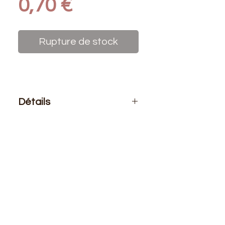
Prix
0,70 €
Rupture de stock
Détails
Le prix affiché :
1 bobine de fil 500
mètres
Composition
: 100% polyester
Bobine de fil polyester de haute
qualité pour coudre (à la main ou à
la machine) tous vos projets.
N'hésitez pas à nous demander