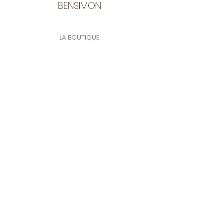
BENSIMON
LA BOUTIQUE
Ouverte du lundi au vendredi
de 9:30 à 12:30 et de 14:00 à 17:00
26 rue Francis de Pressensé
13001 Marseille
CONTACT
Tel.
04 91 90 18 89
tissusbensimon@gmail.com