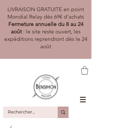
LIVRAISON GRATUITE en point
Mondial Relay dès 69€ d'achats
Fermeture annuelle du 8 au 24
août
: le site reste ouvert, les
expéditions reprendront dès le 24
août