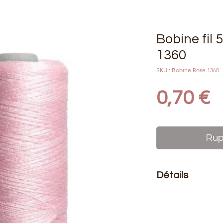
Bobine fil 
1360
SKU : Bobine Rose 1360
P
0,70 €
Rup
Détails
Le prix affiché :
1 bo
Composition
: 100% 