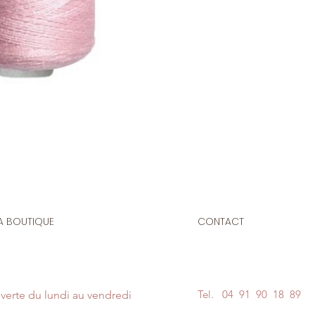
Bobine de fil polyes
(à la main ou à la m
N'hésitez pas à no
couleur de votre fil 
un message en pie
A BOUTIQUE
CONTACT
Tel.
04 91 90 18 89
verte du lundi au vendredi