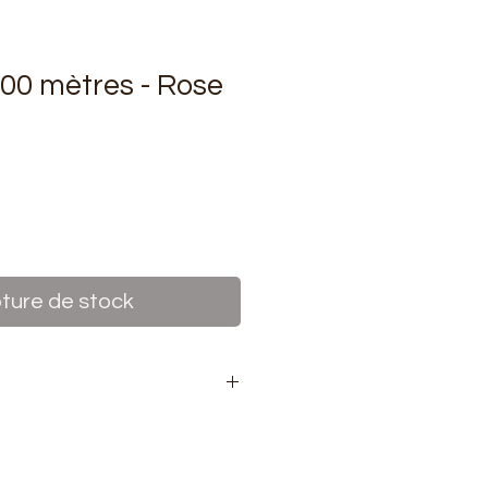
500 mètres - Rose
rix
ture de stock
bine de fil 500 mètres
polyester