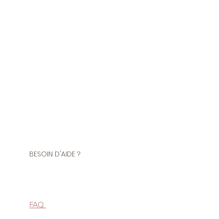
ter de haute qualité pour coudre
achine) tous vos projets.
us demander d'accorder la
à celle de votre tissu en laissant
d de votre commande.
BESOIN D'AIDE ?
FAQ