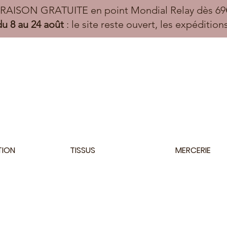
VRAISON GRATUITE en point Mondial Relay dès 69€
u 8 au 24 août
: le site reste ouvert, les expéditio
TION
TISSUS
MERCERIE