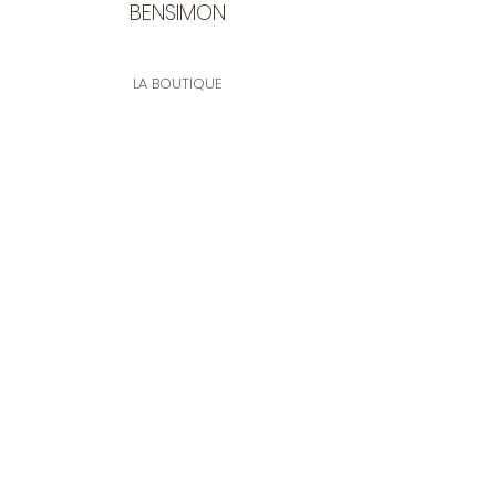
BENSIMON
LA BOUTIQUE
Ouverte du lundi au vendredi
de 9:30 à 12:30 et de 14:00 à 17:00
26 rue Francis de Pressensé
13001 Marseille
CONTACT
Tel.
04 91 90 18 89
tissusbensimon@gmail.com