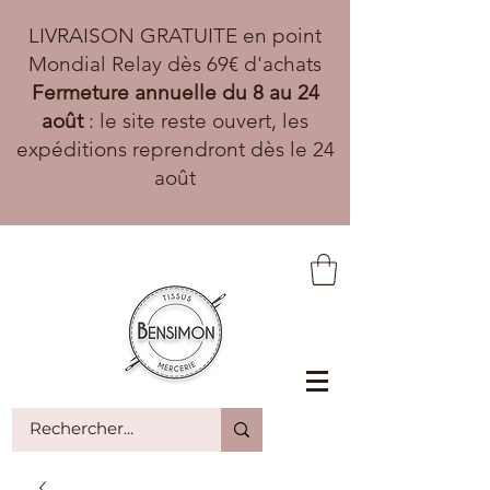
LIVRAISON GRATUITE en point
Mondial Relay dès 69€ d'achats
Fermeture annuelle du 8 au 24
août
: le site reste ouvert, les
expéditions reprendront dès le 24
août