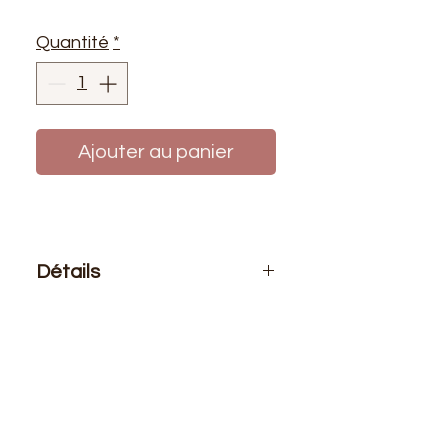
Quantité
*
Ajouter au panier
Détails
Le prix affiché :
1 bobine de fil 500
mètres
Composition
: 100% polyester
Bobine de fil polyester de haute
qualité pour coudre (à la main ou à