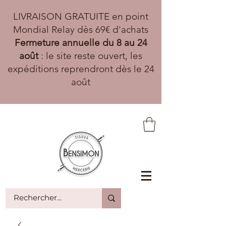
LIVRAISON GRATUITE en point
Mondial Relay dès 69€ d'achats
Fermeture annuelle du 8 au 24
août
: le site reste ouvert, les
expéditions reprendront dès le 24
août