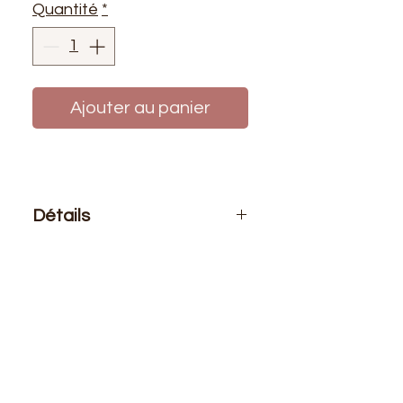
Quantité
*
Ajouter au panier
Détails
Le prix affiché :
1 bobine de fil 500
mètres
Composition
: 100% polyester
Bobine de fil polyester de haute
qualité pour coudre (à la main ou à
la machine) tous vos projets.