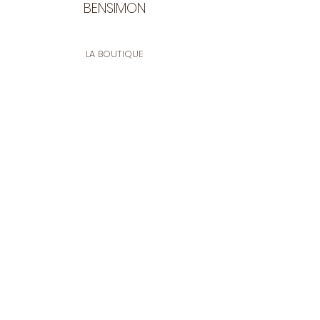
BENSIMON
LA BOUTIQUE
Ouverte du lundi au vendredi
de 9:30 à 12:30 et de 14:00 à 17:00
26 rue Francis de Pressensé
13001 Marseille
CONTACT
Tel.
04 91 90 18 89
tissusbensimon@gmail.com