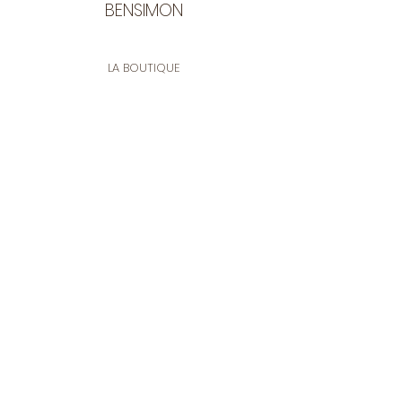
BENSIMON
LA BOUTIQUE
Ouverte du lundi au vendredi
de 9:30 à 12:30 et de 14:00 à 17:00
26 rue Francis de Pressensé
13001 Marseille
CONTACT
Tel.
04 91 90 18 89
tissusbensimon@gmail.com