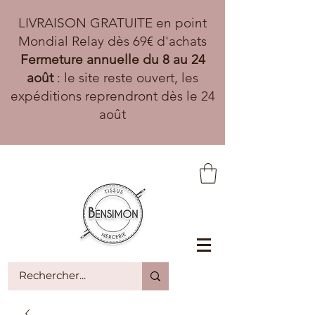
LIVRAISON GRATUITE en point
Mondial Relay dès 69€ d'achats
Fermeture annuelle du 8 au 24
août
: le site reste ouvert, les
expéditions reprendront dès le 24
août