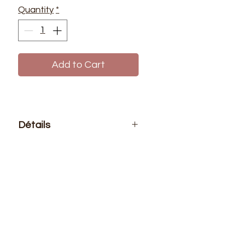
Quantity
*
Add to Cart
Détails
Le prix affiché :
1 bobine de fil 500
mètres
Composition
: 100% polyester
Bobine de fil polyester de haute
qualité pour coudre (à la main ou à
la machine) tous vos projets.