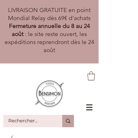
LIVRAISON GRATUITE en point
Mondial Relay dès 69€ d'achats
Fermeture annuelle du 8 au 24
août
: le site reste ouvert, les
expéditions reprendront dès le 24
août