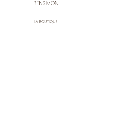
BENSIMON
LA BOUTIQUE
Ouverte du lundi au vendredi
de 9:30 à 12:30 et de 14:00 à 17:00
26 rue Francis de Pressensé
13001 Marseille
CONTACT
Tel.
04 91 90 18 89
tissusbensimon@gmail.com