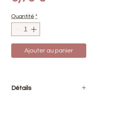
Quantité
*
Ajouter au panier
Détails
Le prix affiché :
1 bobine de fil 500
mètres
Composition
: 100% polyester
Bobine de fil polyester de haute