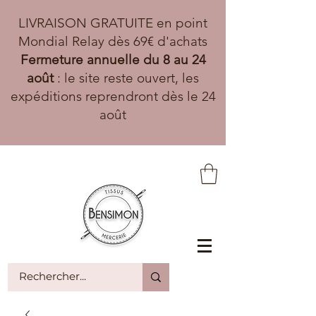
LIVRAISON GRATUITE en point
Mondial Relay dès 69€ d'achats
Fermeture annuelle du 8 au 24
août
: le site reste ouvert, les
expéditions reprendront dès le 24
août