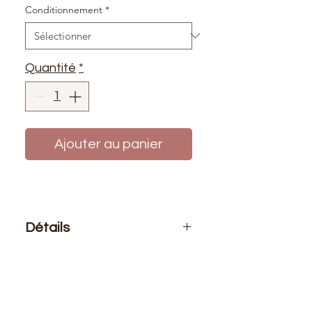
Conditionnement
*
Quantité
*
Ajouter au panier
Détails
Le prix affiché :
Soit par 5 mètres de
biais (0.70€ le mètre) ou 10 mètres
de biais (0.60€ le mètre) ou au
rouleau de 25 mètres (0.40€ le