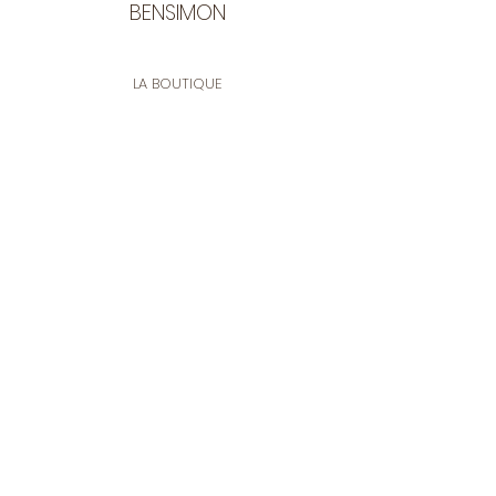
BENSIMON
LA BOUTIQUE
Ouverte du lundi au vendredi
de 9:30 à 12:30 et de 14:00 à 17:00
26 rue Francis de Pressensé
13001 Marseille
CONTACT
Tel.
04 91 90 18 89
tissusbensimon@gmail.com