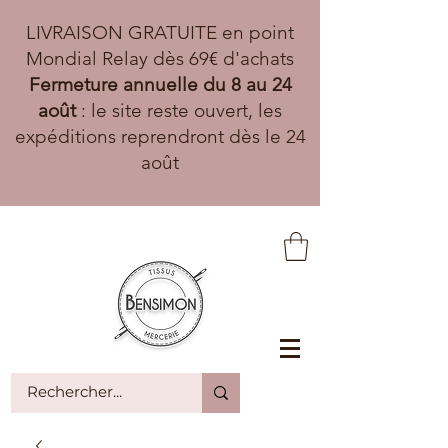
LIVRAISON GRATUITE en point
Mondial Relay dès 69€ d'achats
Fermeture annuelle du 8 au 24
août
: le site reste ouvert, les
expéditions reprendront dès le 24
août