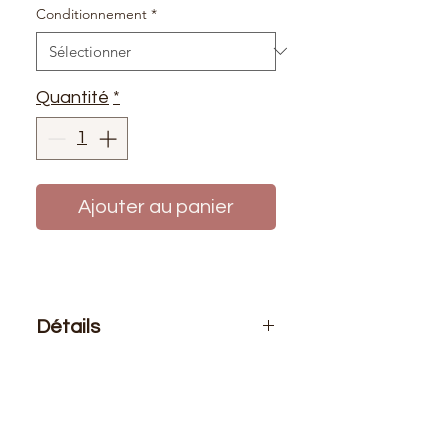
Conditionnement
*
Quantité
*
Ajouter au panier
Détails
Le prix affiché :
Soit par 5 mètres de
biais (0.70€ le mètre) ou 10 mètres
de biais (0.60€ le mètre) ou au
rouleau de 25 mètres (0.40€ le