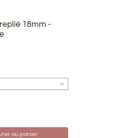
 replié 18mm -
e
rix
uter au panier