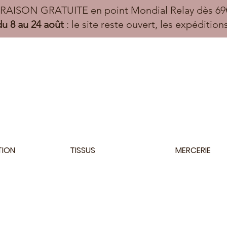
VRAISON GRATUITE en point Mondial Relay dès 69€
u 8 au 24 août
: le site reste ouvert, les expéditio
TION
TISSUS
MERCERIE