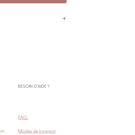
tre de biais ou au rouleau
Polyester 14% Polyamide
ions de vos vêtements et
e, bordure, patte indéchirable...
BESOIN D'AIDE ?
ié Oeko-Tex® Standard 100 et
ances nocives.
FAQ
com
Modes de livraison