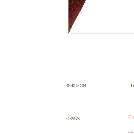
BENSIMON
L
Ou
TISSUS
de 