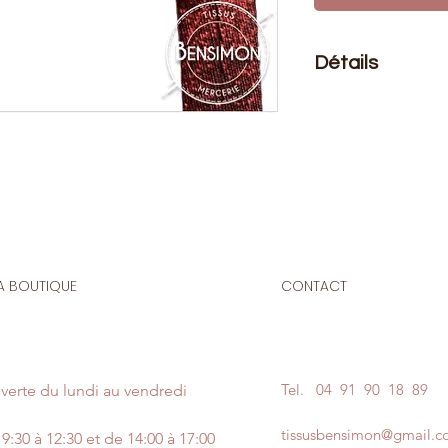
Détails
Le prix affiché :
1 mè
20 mètres
Composition
: 86% 
Taille
: 18mm
Biais pour les finit
accessoires. Encolur
A BOUTIQUE
CONTACT
Ce biais est certif
garantie sans subst
Tel.
04 91 90 18 89
verte du lundi au vendredi
tissusbensimon@gmail.
9:30 à 12:30 et de 14:00 à 17:00