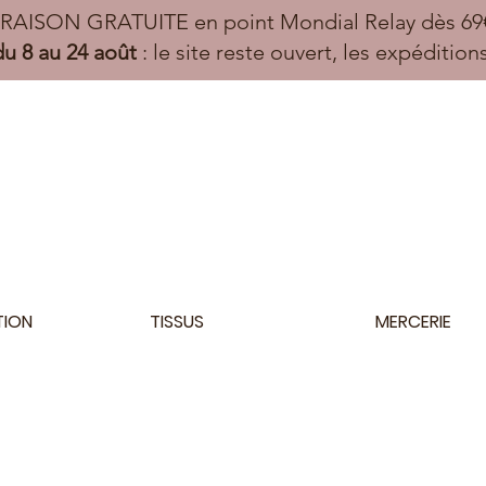
VRAISON GRATUITE en point Mondial Relay dès 69€
u 8 au 24 août
: le site reste ouvert, les expéditio
TION
TISSUS
MERCERIE