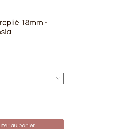
 replié 18mm -
sia
rix
uter au panier