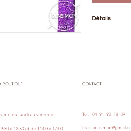
Détails
Le prix affiché :
1 mè
20 mètres
Composition
: 86% 
Taille
: 18mm
Biais pour les finit
accessoires. Encolur
A BOUTIQUE
CONTACT
Ce biais est certif
garantie sans subst
Tel.
04 91 90 18 89
verte du lundi au vendredi
tissusbensimon@gmail.
9:30 à 12:30 et de 14:00 à 17:00