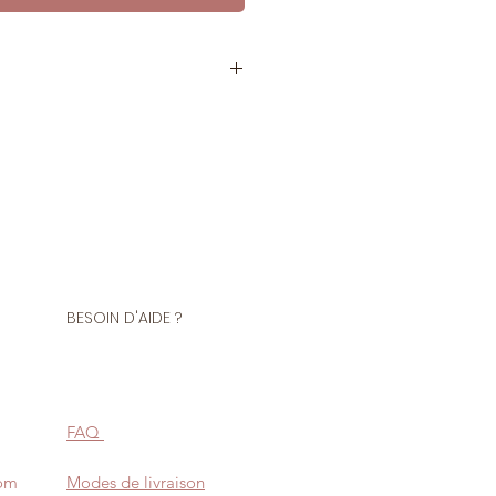
tre de biais ou au rouleau
Polyester 14% Polyamide
ions de vos vêtements et
e, bordure, patte indéchirable...
BESOIN D'AIDE ?
ié Oeko-Tex® Standard 100 et
ances nocives.
FAQ
com
Modes de livraison