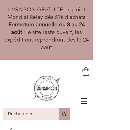
LIVRAISON GRATUITE en point
Mondial Relay dès 69€ d'achats
Fermeture annuelle du 8 au 24
août
: le site reste ouvert, les
expéditions reprendront dès le 24
août