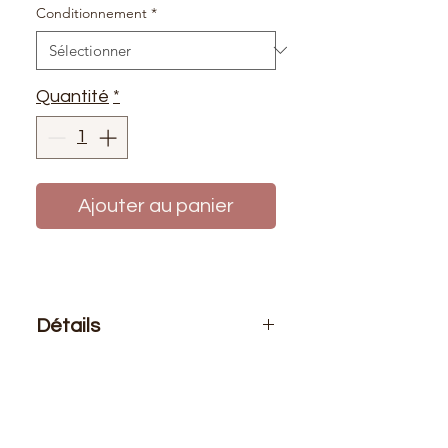
Conditionnement
*
Quantité
*
Ajouter au panier
Détails
Le prix affiché :
1 mètre de biais ou
au rouleau 25 mètres
Composition
: 100% coton