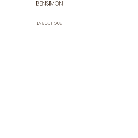
BENSIMON
LA BOUTIQUE
Ouverte du lundi au vendredi
de 9:30 à 12:30 et de 14:00 à 17:00
26 rue Francis de Pressensé
13001 Marseille
CONTACT
Tel.
04 91 90 18 89
tissusbensimon@gmail.com