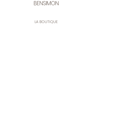
BENSIMON
LA BOUTIQUE
Ouverte du lundi au vendredi
de 9:30 à 12:30 et de 14:00 à 17:00
26 rue Francis de Pressensé
13001 Marseille
CONTACT
Tel.
04 91 90 18 89
tissusbensimon@gmail.com