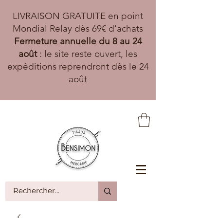
LIVRAISON GRATUITE en point
Mondial Relay dès 69€ d'achats
Fermeture annuelle du 8 au 24
août
: le site reste ouvert, les
expéditions reprendront dès le 24
août