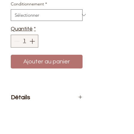
Conditionnement
*
Quantité
*
Ajouter au panier
Détails
Le prix affiché :
1 mètre de biais ou
au rouleau 25 mètres
Composition
: 100% coton