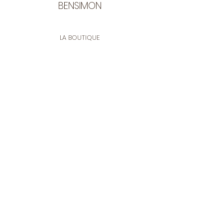
BENSIMON
LA BOUTIQUE
Ouverte du lundi au vendredi
de 9:30 à 12:30 et de 14:00 à 17:00
26 rue Francis de Pressensé
13001 Marseille
CONTACT
Tel.
04 91 90 18 89
tissusbensimon@gmail.com