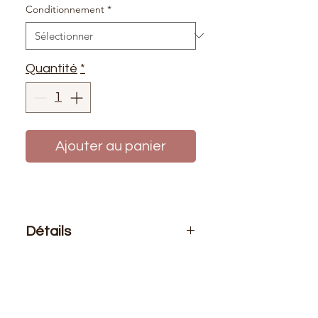
Conditionnement
*
Quantité
*
Ajouter au panier
Détails
Le prix affiché :
1 mètre de biais ou
au rouleau 25 mètres
Composition
: 100% coton