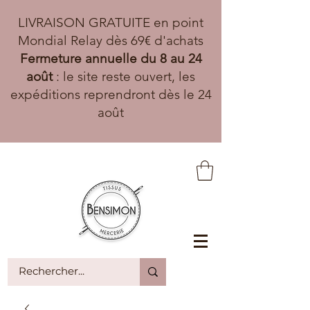
LIVRAISON GRATUITE en point
Mondial Relay dès 69€ d'achats
Fermeture annuelle du 8 au 24
août
: le site reste ouvert, les
expéditions reprendront dès le 24
août