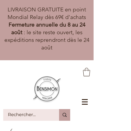
LIVRAISON GRATUITE en point
Mondial Relay dès 69€ d'achats
Fermeture annuelle du 8 au 24
août
: le site reste ouvert, les
expéditions reprendront dès le 24
août