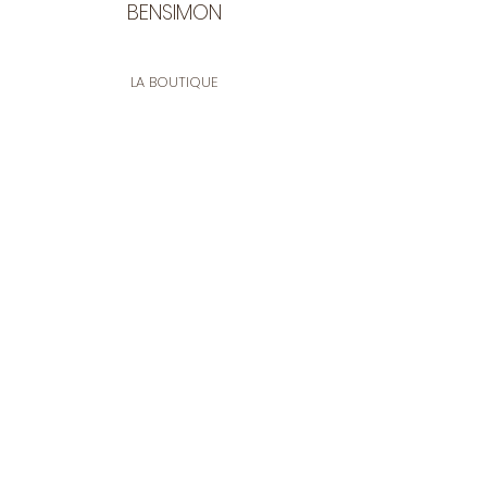
BENSIMON
LA BOUTIQUE
Ouverte du lundi au vendredi
de 9:30 à 12:30 et de 14:00 à 17:00
26 rue Francis de Pressensé
13001 Marseille
CONTACT
Tel.
04 91 90 18 89
tissusbensimon@gmail.com