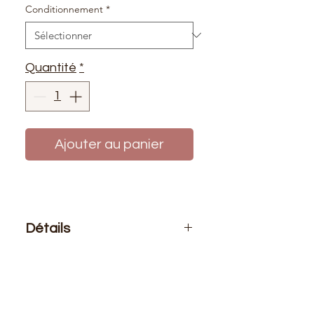
Conditionnement
*
Quantité
*
Ajouter au panier
Détails
Le prix affiché :
1 mètre de biais ou
au rouleau 25 mètres
Composition
: 100% coton