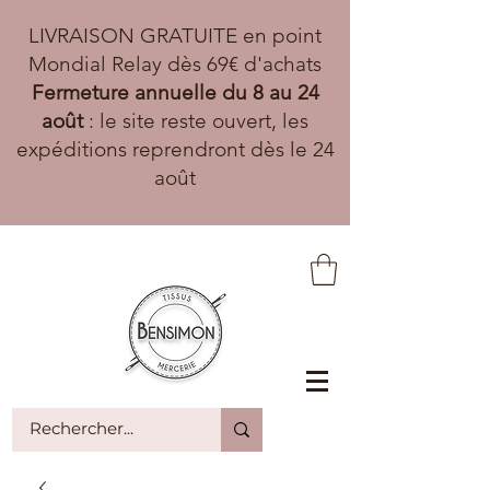
LIVRAISON GRATUITE en point
Mondial Relay dès 69€ d'achats
Fermeture annuelle du 8 au 24
août
: le site reste ouvert, les
expéditions reprendront dès le 24
août