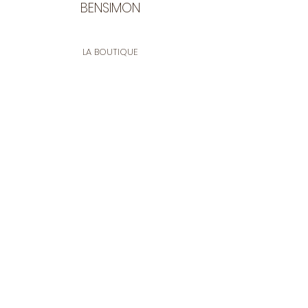
BENSIMON
LA BOUTIQUE
Ouverte du lundi au vendredi
de 9:30 à 12:30 et de 14:00 à 17:00
26 rue Francis de Pressensé
13001 Marseille
CONTACT
Tel.
04 91 90 18 89
tissusbensimon@gmail.com