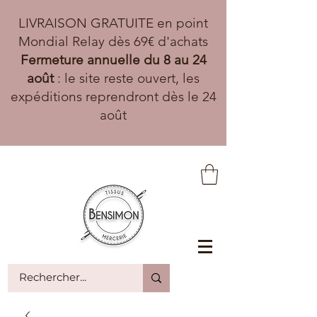
LIVRAISON GRATUITE en point
Mondial Relay dès 69€ d'achats
Fermeture annuelle du 8 au 24
août
: le site reste ouvert, les
expéditions reprendront dès le 24
août