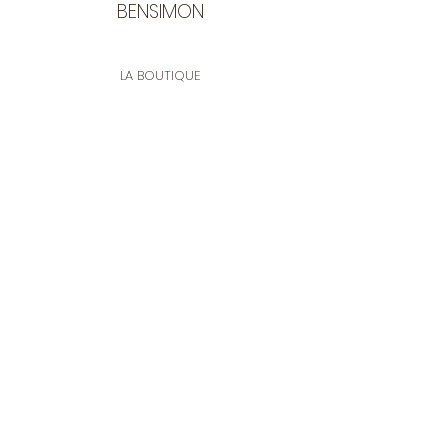
BENSIMON
LA BOUTIQUE
Ouverte du lundi au vendredi
de 9:30 à 12:30 et de 14:00 à 17:00
26 rue Francis de Pressensé
13001 Marseille
CONTACT
Tel.
04 91 90 18 89
tissusbensimon@gmail.com