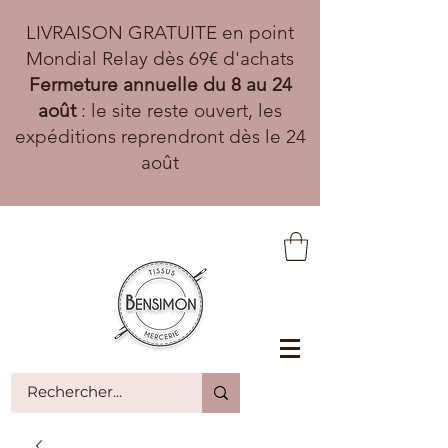
LIVRAISON GRATUITE en point
Mondial Relay dès 69€ d'achats
Fermeture annuelle du 8 au 24
août
: le site reste ouvert, les
expéditions reprendront dès le 24
août