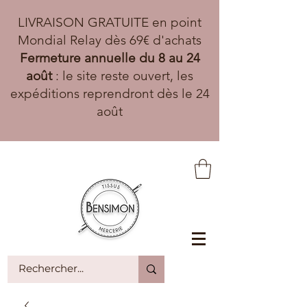
LIVRAISON GRATUITE en point
Mondial Relay dès 69€ d'achats
Fermeture annuelle du 8 au 24
août
: le site reste ouvert, les
expéditions reprendront dès le 24
août