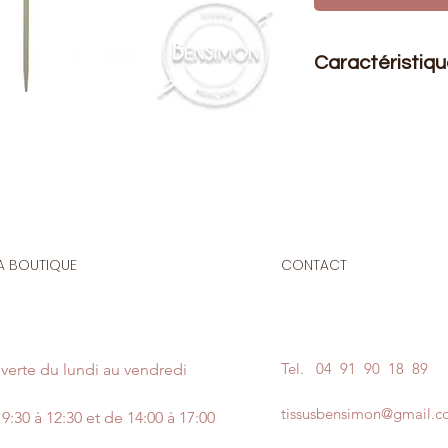
Caractéristiq
Les aiguilles à trico
utilisées, elles pr
d'avantages par rapp
droites. Les mailles 
tricot est plus confo
pointe d'aiguille ad
A BOUTIQUE
CONTACT
Tel.
04 91 90 18 89
verte du lundi au vendredi
tissusbensimon@gmail.
9:30 à 12:30 et de 14:00 à 17:00