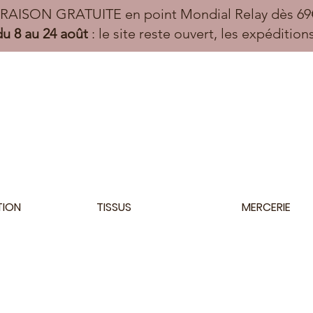
VRAISON GRATUITE en point Mondial Relay dès 69€
u 8 au 24 août
: le site reste ouvert, les expéditio
TION
TISSUS
MERCERIE