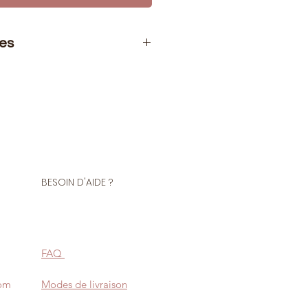
ues
ter circulaires sont de plus en plus
ésentent en effet un grand nombre
ort à des aiguilles à tricoter
étant portées par le câble, le
rtable. Choisissez la taille de la
aptée à votre projet.
BESOIN D'AIDE ?
FAQ
com
Modes de livraison