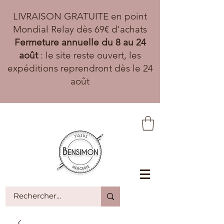
LIVRAISON GRATUITE en point
Mondial Relay dès 69€ d'achats
Fermeture annuelle du 8 au 24
août
: le site reste ouvert, les
expéditions reprendront dès le 24
août