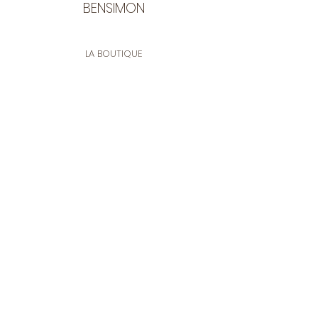
BENSIMON
LA BOUTIQUE
Ouverte du lundi au vendredi
de 9:30 à 12:30 et de 14:00 à 17:00
26 rue Francis de Pressensé
13001 Marseille
CONTACT
Tel.
04 91 90 18 89
tissusbensimon@gmail.com